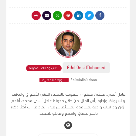
Adel Onsi Mohamed
كاتب ومالك المدونة
:
Spécialisé dans
البورصة المصرية
عادل أنسي، منشئ محتوى شغوف بالتحليل الفني للأسواق والذهب،
والسيولة، وإدارة رأس المال. من خلال مدونة عادل أنسي محمد، أقدم
رؤىً ودراساتٍ وأدلة لمساعدة المستثمرين على اتخاذ قراراتٍ أكثر ذكاءً
باستراتيجياتٍ واضحةٍ وقابلةٍ للتنفيذ.