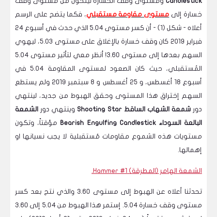
Candlestick
ومستوى وقف الخسارة ليتحول من مستوى وقف
خسارة إلى
مستوى مقاومة مستقبلي
، فكما يتضح على الرسم
أعلاه - شكل (1) - أن كسر مستوى 5.04 الذي حدث في أسبوع 24
فبراير 2019 كان وقف خسارة بالإغلاق على مستوى 5.03، ليهوي
السهم بعدها إلى مستوى 3.60! أنظر معي لتأثير مستوى 5.04
المُستقبلي، حيث كان الصعود لمستوى المقاومة 5.04 في
أسبوع 18 أغسطس، و 25 أغسطس و 8 سبتمبر 2019 ولم يستطع
السهم إختراق هذا المستوى وحقق الهبوط من جديد، لينتهي
دور
شمعة الشهاب الساقط Shooting Star
وينتهي دور
الشمعة
البالعة السوداء Bearish Engulfing Candlestick
مؤقتاً، وتكون
مستويات هذه الشموع مقاومات مُستقبلية لا يجب نسيانها او
إهمالها.
الشمعة الهامر (المطرقة) Hammer #1.
تحدثنا أعلاه عن الهبوط إلى مستوى 3.60 والذي نتج بعد كسر
مستوى وقف خسارة 5.04. إستمر هذا الهبوط من 5.04 إلى 3.60