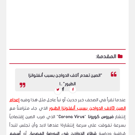
المقدمة:
"الصين تعدم آلاف الدواجن بسبب أنفلوانزا
الطيور" ..!
عندما تقرأ في الصحف خبر حديث أو نبأ عاجل مثل هذا وفيه
إعدام
الصين لآلاف الدواجن بسبب أنفلونزا الطيور
الذي جاء متزامناً مع
إنتشار
فيروس كورونا
"
Corona Virus
" الذي ضرب الصين إقتصادياً
بسرعة تفوقت على سرعة إنتشارة! عندها لابد وأن تجلس لتبدأ
مُراقبة ودراسة
قطاع الدواجن في البورصة المصرية
، أو
أسهم