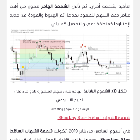
التأكيد بشمعة أخرى، ثم تأتي
الشمعة الهامر
لتكون من أهم
عناصر دعم السهم للصعود بعدها، ثم الهبوط والعودة من جديد
لإختبارها كمنطقة دعم، والتفصيل كما يلي.
شكل (1)
:
الشموع اليابانية
الهامة على سهم المنصورة للدواجن، على
التدريج الأسبوعي.
الرسم من على موقع Investing
شمعة الشهاب الساقط Shooting Star.
في أسبوع السادس من يناير 2019، تكونت
شمعة الشهاب الساقط
Shooting Star
، وحدها كانت كافية لإعطاء إنذار مُبكر بقرب