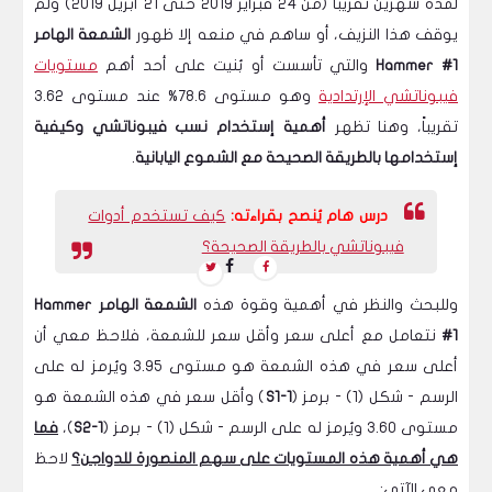
لمدة شهرين تقريباً (من 24 فبراير 2019 حتى 21 أبريل 2019) ولم
يوقف هذا النزيف، أو ساهم في منعه إلا ظهور
الشمعة الهامر
Hammer #1
والتي تأسست أو بُنيت على أحد أهم
مستويات
فيبوناتشي الإرتدادية
وهو مستوى 78.6% عند مستوى 3.62
تقريباً، وهنا تظهر
أهمية إستخدام نسب فيبوناتشي وكيفية
إستخدامها بالطريقة الصحيحة مع الشموع اليابانية
.
درس هام يُنصح بقراءته:
كيف تستخدم أدوات
فيبوناتشي بالطريقة الصحيحة؟
وللبحث والنظر في أهمية وقوة هذه
الشمعة الهامر Hammer
#1
نتعامل مع أعلى سعر وأقل سعر للشمعة، فلاحظ معي أن
أعلى سعر في هذه الشمعة هو مستوى 3.95 ويُرمز له على
الرسم - شكل (1) - برمز (
S1-1
) وأقل سعر في هذه الشمعة هو
مستوى 3.60 ويُرمز له على الرسم - شكل (1) - برمز (
S2-1
)،
فما
هي أهمية هذه المستويات على سهم المنصورة للدواجن؟
لاحظ
معي الآتي: