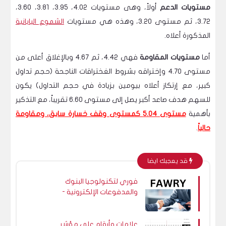
مستويات الدعم
أولاً، وهى مستويات 4.02، 3.95، 3.81، 3.60،
3.72، ثم مستوى 3.20، وهذه هي مستويات
الشموع اليابانية
المذكورة أعلاه.
أما
مستويات المقاومة
فهي 4.42، ثم 4.67 وبالإغلاق أعلى من
مستوى 4.70 وإختراقه بشروط الغختراقات الناجحة (حجم تداول
كبير، مع إرتكاز أعلاه بيومين بزيادة في حجم التداول) يكون
للسهم هدف صاعد أكبر يصل إلى مستوى 6.60 تقريباً، مع التذكير
بأهمية
مستوى 5.04 كمستوى وقف خسارة سابق، ومقاومة
حالياً
.
قد يعجبك ايضا
فوري لتكنولوجيا البنوك
والمدفوعات الإلكترونية -
تحليل فني ٢٦ ديسمبر ٢٠٢٢
علامات وأرقام على مؤشر