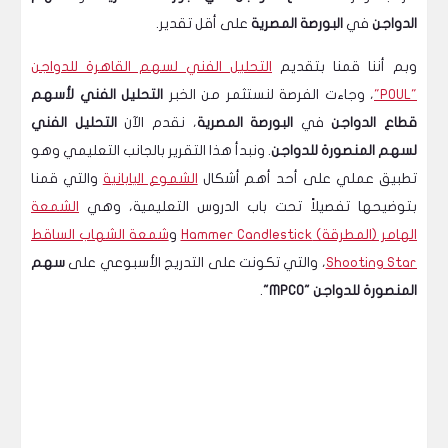
الدواجن
في
البورصة المصرية
على أقل تقدير.
وبم أننا قمنا بتقديم
التحليل الفني لسهم القاهرة للدواجن
"POUL"
، وجاءت الفرصة لنستثمر من الخبر
التحليل الفني لأسهم
قطاع الدواجن
في
البورصة المصرية
، نقدم الآن
التحليل الفني
لسهم المنصورة للدواجن
. ونبدأ هذا التقرير بالجانب التعليمي وهو
تطبيق عملي على أحد أهم أشكال
الشموع اليابانية
والتي قمنا
بتوضيحها تفصيلاً تحت باب الدروس التعليمية، وهي
الشمعة
الهامر (المطرقة) Hammer Candlestick
و
شمعة الشهاب الساقط
Shooting Star
، والتي تكونت على التدريج الأسبوعي على
سهم
المنصورة للدواجن "MPCO"
.