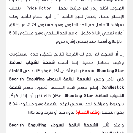
الهبوط، لكنه إنذار غير مرتبط بفعل - Price Action - يتطلب
الإنتظار فقط، الإنتظار لحين التأكيد! أي أنها تحتاج لتأكيد وذلك
بمراقبة التعامل مع الحد العلوي وهو مستوى 5.74، فبالإغلاق
أعلاه يُعطي إشارة دخول، أو مع الحد السلفي وهو مستوى 5.30
، بالإغلاق أسفل منه يُعطي إشارة خروج.
إلا أن السهم لم يدع لك الفرصة لتتابع بتمهُّل هذه المستويات
وكيف يتعامل معها، إنما أعقب
شمعة الشهاب الساقط
Shooting Star
بشمعة يابانية أخرى أكثر قوة وكانت هي الفاصلة
في الأمر وهي
الشمعة البالعة السوداء Bearish Engulfing
Candlestick
، إبتلع جسم هذه الشمعة الأخيرة، جسم
شمعة
الشهاب الساقط Shooting Star
، فكان ذلك نذير أو إنذار مُبكِّر
بالهبوط، ومراقبة الحد السفلي لهذه الشمعة وهو مستوى 5.04
يكون لتفعيل
وقف الخسارة
بدون قيد أو شرط، وقد كان!
وامتد تأثير
الشمعة البالعة السوداء Bearish Engulfing