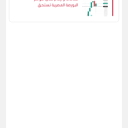
البورصة المصرية تستحق
الإهتمام ١٣/١٢/٢٠٢٢