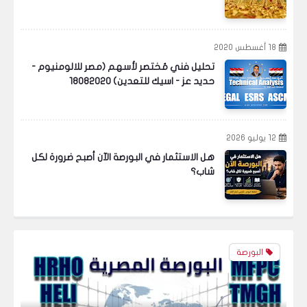
18 أغسطس 2020
تحليل فني مُختصر لأسهم (مصر للالومنيوم -
حديد عز - اسيك للتعدين) 18082020
البورصة
12 يوليو 2026
هل الاستثمار في البورصة الآن أصبح ضرورة لكل
شاب؟
التحليل الفني المُختصر الثالث في عام 2024
لبعض أسهم البورصة المصرية
البورصة