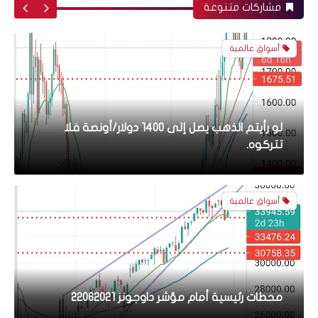
مشاركات متنوعة
أسواق عالمية
محطات رئيسية أمام مؤشر داوجونز 22062021
البورصة المصرية
بالمختصر المفيد - اسيك للتعدينASCM - 30052021