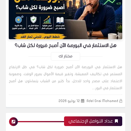
قصة قصيرة - الفأر والسبع والقطيع.
البورصة
هل الاستثمار في البورصة الآن أصبح ضرورة لكل شاب؟
مختار لك
ليس من الغريب أن ترى هذه الأسعار في هذه
هل الاستثمار في البورصة الآن أصبح ضرورة لكل شاب؟ في ظل الارتفاع
الأسهم ولو بعد حين.
المستمر في تكاليف المعيشة، وتغير قيمة الأموال بمرور الوقت، وصعوبة
الاعتماد على مصدر واحد للدخل، بدأ كثير من الشباب يتساءلون: هل أصبح
الاستثمار في البور…
أسواق عالمية
Adel Onsi Mohamed
12 يوليو 2026
عداد التواصل الإجتماعي
هدف صاعد أكبر للمؤشر العام السعودي من بعد