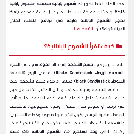
هذه الحالة فقط تظهر لك
شموع يابانية مصمته
و
شموع يابانية
فارغة
، ويمكنك معرفة سبب ذلك من خلال قراءة موضوع (
لماذا
تظهر الشموع اليابانية فارغة في برنامج التحليل الفني
الميتاستوك؟
) أو
بالضغط هنا
.
كيف تقرأ الشموع اليابانية؟
عادة ما يَرمُز طول
جسم الشمعة
إلى حالة
القوة
، سواء في
الشراء
(
الشمعة البيضاء White Candlestick
) أو في
البيع
(
الشمعة
السوداء Black Candlestick
) فكلما زاد طول جسم الشمعة، كلما
زادت قوة الشمعة وقوة معناها. وعلى العكس فكلما قل طول
جسم الشمعة كلما دل ذلك على ضعف قوة الشمعة - ما لم تأتي
في ترتيب أو نموذج فني معين - وقوة مفهومها، فالشمعة
السوداء صغيرة الجسم يكون البائع فيها ضعيف وكذلك المشتري،
والشمعة البيضاء ذات الجسم الصغير يكون فيها المُشتري ضعيف
وكذلك البائع،
وقد نستخرج من الشموع اليابانية ذات جسم