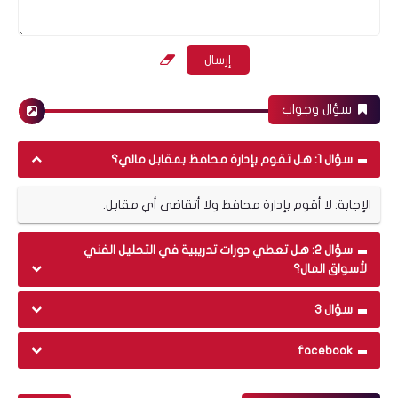
الحالي للسهم.
سؤال وجواب
سؤال 1: هل تقوم بإدارة محافظ بمقابل مالي؟
الإجابة: لا أقوم بإدارة محافظ ولا أتقاضى أي مقابل.
سؤال 2: هل تعطي دورات تدريبية في التحليل الفني
لأسواق المال؟
أسواق عالمية
سؤال 3
facebook
لو رأيتم الذهب يصل إلى ١٤٠٠ دولار/أونصة فلا
تتركوه.