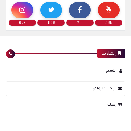
الوصول للهدف الأول.
673
1196
21k
26k
البورصة
إتصل بنا
تقرير فني مختصر لبعض اسهم البورصة المصرية
بعد جلسة 21/12/2023
الاسم
بريد إلكتروني
البورصة
رسالة
البنك التجاري الدولي - مصر - رؤية فنية للوضع