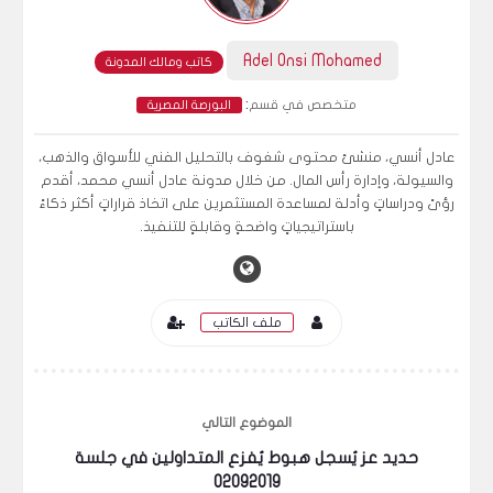
Adel Onsi Mohamed
كاتب ومالك المدونة
:
متخصص في قسم
البورصة المصرية
عادل أنسي، منشئ محتوى شغوف بالتحليل الفني للأسواق والذهب،
والسيولة، وإدارة رأس المال. من خلال مدونة عادل أنسي محمد، أقدم
رؤىً ودراساتٍ وأدلة لمساعدة المستثمرين على اتخاذ قراراتٍ أكثر ذكاءً
باستراتيجياتٍ واضحةٍ وقابلةٍ للتنفيذ.
ملف الكاتب
الموضوع التالي
حديد عز يُسجل هبوط يُفزع المتداولين في جلسة
02092019