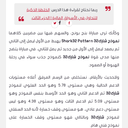
ربما تحتاج لقراءة هذا الدرس:
الخلطة الذكية
للتداول في الأسواق المالية | الجزء الثالث
.
وكأنك ترى مباراة بنج بونج، والسهم فيها بين مضربين كلاهما
نموذج شارك32 Shark32 Pattern
يهبط من الأول ليصل إلى الثاني
ثم يصعد ليصل إلى الأول من جديد ثم يصل للثاني، في مباراة يتضح
منها مدى قوة
نموذج شارك32
كنموذج جذب سواء في رحلة
الهبوط أو الصعود.
وللحديث بالأرقام، نستخلص من الرسم المرفق أعلاه مستويات
الدعم الحالية وهي مستوى 5.78 وهو الحد العلوي لنموذج
شارك32
ثم الدعم الثاني وهو الحد الأوسط بنفس النموذج وهو
مستوى 5.09 ثم الدعم الثالث وهو مستوى 4.38 وهو ليس
مستوى دعم عادي، هو مستوى وقف خسارة لأنه الحد السفلي
لنموذج
شارك32
وبالتالي فهو مستوى وقف الخسارة على
نموذج فني هام.