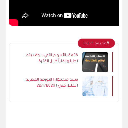
قد يعجبك ايضا
قائمة بالأسهم التي سوف يتم
تحليلها فنياً خلال الفترة
المُقبلة
سبيد ميديكال | البورصة المصرية
| تحليل فني | ٢٢/١/٢٠٢٣