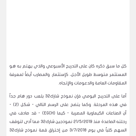
كل ما سبق ذكره كان على التدريج الأسبوعي والذي يهتم به هو
المستثمر متوسط طويل الأجل، كإستثمار. والمصارب أيضاً لمعرفة
المقاومات العامة والدعومات والإتجاه.
أما على التدريج اليومي فإن نموذج شارك32 يلعب دور هام جداً
في هذه المرحلة. وكما يتضح على الرسم التالي - شكل (2) -
أن الصناعات الكيماوية المصرية - كيما (EGCH) - قد صادف في
رحلته الصاعدة منذ 21/5/2019 نموذجين شارك32 مما أدى لتوقف
السهم كلياً في يوم 3/7/2018 من إختراق قمة نموذج شارك32