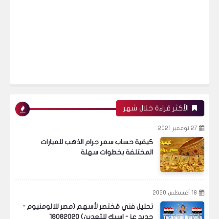
أسواق عالمية
التحليل الفني للذهب (إتجاه الذهب وتوقعات
أسعار الذهب)
الأكثر قراءة خلال شهر
27 نوفمبر 2021
البورصة
كيفية حساب سعر جرام الذهب للعيارات
المختلفة بخطوات سهلة
هل وجب التصحيح على المؤشرات العامة
18 أغسطس 2020
للبورصة المصرية وهل من أهداف صاعدة أخرى
تحليل فني مُختصر لأسهم (مصر للالومنيوم -
حديد عز - اسيك للتعدين) 18082020