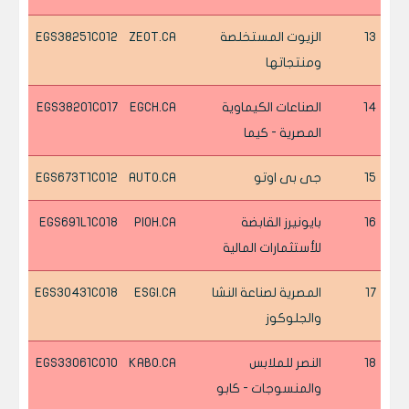
13
الزيوت المستخلصة
ZEOT.CA
EGS38251C012
ومنتجاتها
14
الصناعات الكيماوية
EGCH.CA
EGS38201C017
المصرية - كيما
15
جى بى اوتو
AUTO.CA
EGS673T1C012
16
بايونيرز القابضة
PIOH.CA
EGS691L1C018
للأستثمارات المالية
17
المصرية لصناعة النشا
ESGI.CA
EGS30431C018
والجلوكوز
18
النصر للملابس
KABO.CA
EGS33061C010
والمنسوجات - كابو