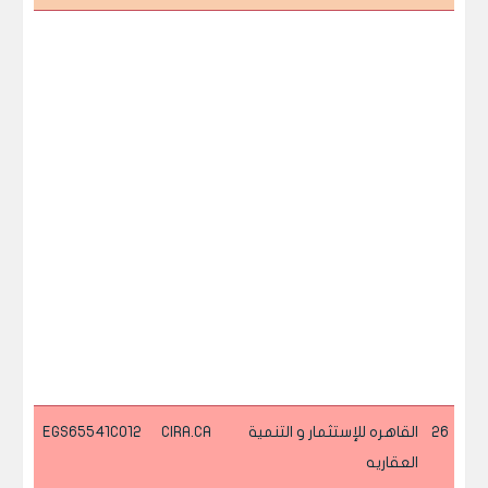
26
القاهره للإستثمار و التنمية
CIRA.CA
EGS65541C012
العقاريه