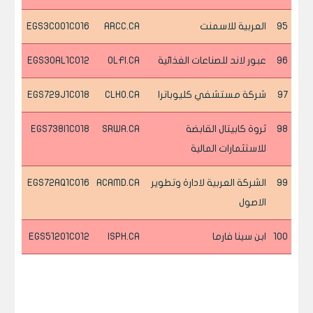
95
العربية للاسمنت
ARCC.CA
EGS3C0O1C016
96
عبور لاند للصناعات الغذائية
OLFI.CA
EGS30AL1C012
97
شركة مستشفي كليوباترا
CLHO.CA
EGS729J1C018
98
ثروة كابيتال القابضة
SRWA.CA
EGS738I1C018
للاستثمارات المالية
99
الشركة العربية لادارة وتطوير
ACAMD.CA
EGS72AQ1C016
الاصول
100
ابن سينا فارما
ISPH.CA
EGS512O1C012