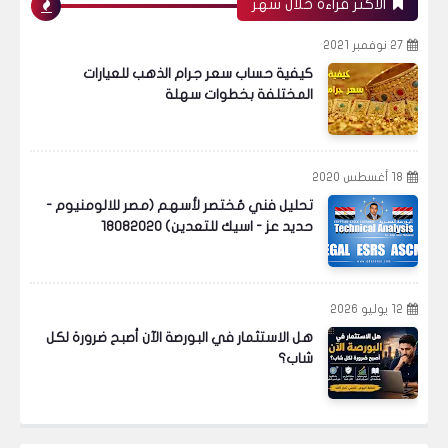
الأكثر قراءة خلال شهر
27 نوفمبر 2021
إدارة السيولة ورأس المال
كيفية حساب سعر جرام الذهب للعيارات
المختلفة بخطوات سهلة
إدارة السيولة ورأس المال: دليل شامل لتحقيق
18 أغسطس 2020
الاستقرار المالي
تحليل فني مُختصر لأسهم (مصر للالومنيوم -
حديد عز - اسيك للتعدين) 18082020
البورصة
12 يوليو 2026
هل الاستثمار في البورصة الآن أصبح ضرورة لكل
شاب؟
لماذا لا ترتفع الأسهم رغم غلاء الأسعار في مصر؟
السر الذي لا تعرفه!