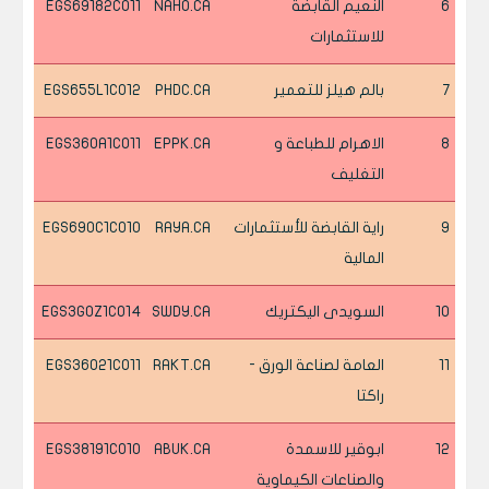
6
النعيم القابضة
NAHO.CA
EGS69182C011
للاستثمارات
7
بالم هيلز للتعمير
PHDC.CA
EGS655L1C012
8
الاهرام للطباعة و
EPPK.CA
EGS360A1C011
التغليف
9
راية القابضة للأستثمارات
RAYA.CA
EGS690C1C010
المالية
10
السويدى اليكتريك
SWDY.CA
EGS3G0Z1C014
11
العامة لصناعة الورق -
RAKT.CA
EGS36021C011
راكتا
12
ابوقير للاسمدة
ABUK.CA
EGS38191C010
والصناعات الكيماوية