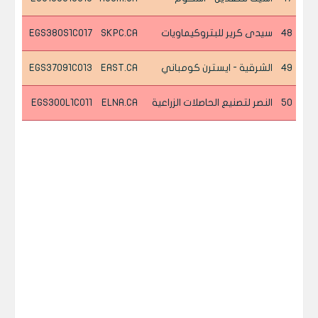
48
سيدى كرير للبتروكيماويات
SKPC.CA
EGS380S1C017
49
الشرقية - ايسترن كومباني
EAST.CA
EGS37091C013
50
النصر لتصنيع الحاصلات الزراعية
ELNA.CA
EGS300L1C011