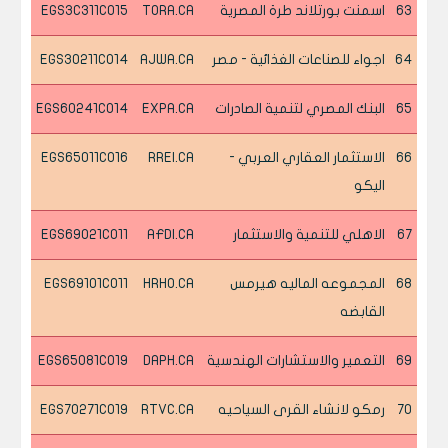
63
اسمنت بورتلاند طرة المصرية
TORA.CA
EGS3C311C015
64
اجواء للصناعات الغذائية - مصر
AJWA.CA
EGS30211C014
65
البنك المصري لتنمية الصادرات
EXPA.CA
EGS60241C014
66
الاستثمار العقاري العربي -
RREI.CA
EGS65011C016
اليكو
67
الاهلي للتنمية والاستثمار
AFDI.CA
EGS69021C011
68
المجموعه الماليه هيرمس
HRHO.CA
EGS69101C011
القابضه
69
التعمير والاستشارات الهندسية
DAPH.CA
EGS65081C019
70
رمكو لانشاء القرى السياحيه
RTVC.CA
EGS70271C019