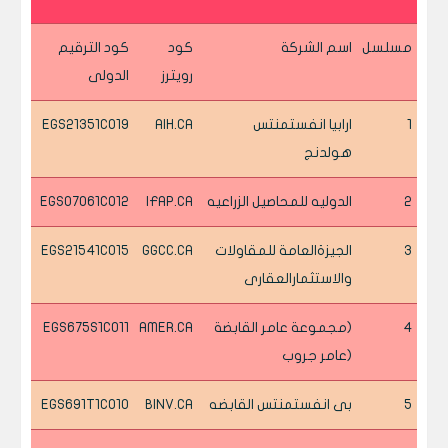
مسلسل
اسم الشركة
كود
كود الترقيم
رويترز
الدولى
1
ارابيا انفستمنتس
AIH.CA
EGS21351C019
هولدنج
2
الدوليه للمحاصيل الزراعيه
IFAP.CA
EGS07061C012
3
الجيزةالعامة للمقاولات
GGCC.CA
EGS21541C015
والاستثمارالعقارى
4
(مجموعة عامر القابضة
AMER.CA
EGS675S1C011
(عامر جروب
5
بى انفستمنتس القابضه
BINV.CA
EGS691T1C010