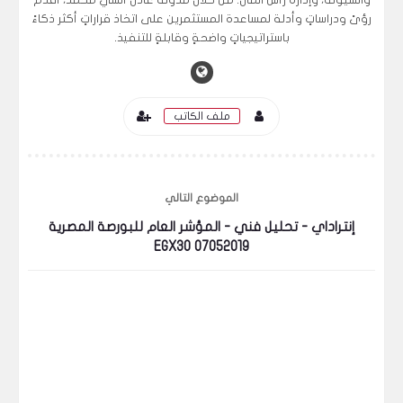
والسيولة، وإدارة رأس المال. من خلال مدونة عادل أنسي محمد، أقدم
رؤىً ودراساتٍ وأدلة لمساعدة المستثمرين على اتخاذ قراراتٍ أكثر ذكاءً
باستراتيجياتٍ واضحةٍ وقابلةٍ للتنفيذ.
ملف الكاتب
الموضوع التالي
إنتراداي - تحليل فني - المؤشر العام للبورصة المصرية
EGX30 07052019