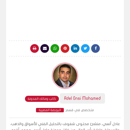
Adel Onsi Mohamed
كاتب ومالك المدونة
:
متخصص في قسم
البورصة المصرية
عادل أنسي، منشئ محتوى شغوف بالتحليل الفني للأسواق والذهب،