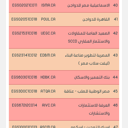
40
الاسماعيلية مصر للدواجن
ISMA.CA
EGS02021C011
41
القاهرة للدواجن
POUL.CA
EGS02051C018
42
الصعيد العامة للمقاولات
UEGC.CA
EGS21531C016
والاستثمار العقاري SCCD
43
المصرية لتطوير صناعة البناء
EDBM.CA
EGS23141C012
(ليفت سلاب مصر )
44
بنك التعمير والاسكان
HDBK.CA
EGS60301C016
45
مصر الوطنية للصلب - عتاقة
ATQA.CA
EGS3D0C1C018
46
العرفة للاستثمارات
AIVC.CA
EGS672I2C014
والاستشارات
47
اسيك للتعدين - اسكوم
ASCM.CA
EGS10001C013