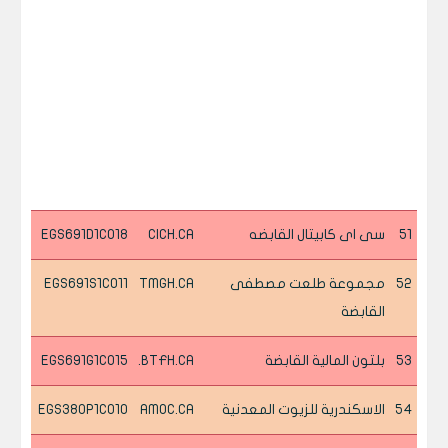
51
سى اى كابيتال القابضه
CICH.CA
EGS691D1C018
52
مجموعة طلعت مصطفى
TMGH.CA
EGS691S1C011
القابضة
53
بلتون المالية القابضة
BTFH.CA.
EGS691G1C015
54
الاسكندرية للزيوت المعدنية
AMOC.CA
EGS380P1C010