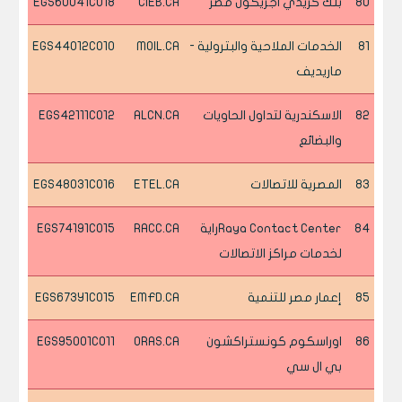
80
بنك كريدي اجريكول مصر
CIEB.CA
EGS60041C018
81
الخدمات الملاحية والبترولية -
MOIL.CA
EGS44012C010
ماريديف
82
الاسكندرية لتداول الحاويات
ALCN.CA
EGS42111C012
والبضائع
83
المصرية للاتصالات
ETEL.CA
EGS48031C016
84
Raya Contact Centerراية
RACC.CA
EGS74191C015
لخدمات مراكز الاتصالات
85
إعمار مصر للتنمية
EMFD.CA
EGS673Y1C015
86
اوراسكوم كونستراكشون
ORAS.CA
EGS95001C011
بي ال سي