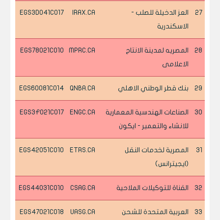
27
العز الدخيلة للصلب -
IRAX.CA
EGS3D041C017
الاسكندرية
28
المصريه لمدينة الانتاج
MPRC.CA
EGS78021C010
الاعلامى
29
بنك قطر الوطني الاهلي
QNBA.CA
EGS60081C014
30
الصناعات الهندسية المعمارية
ENGC.CA
EGS3F021C017
للانشاء والتعمير - ايكون
31
المصرية لخدمات النقل
ETRS.CA
EGS42051C010
(ايجيترانس)
32
القناة للتوكيلات الملاحية
CSAG.CA
EGS44031C010
33
العربية المتحدة للشحن
UASG.CA
EGS47021C018