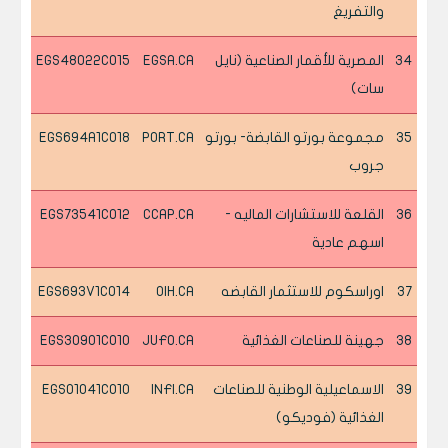
والتفريغ
34
المصرية للأقمار الصناعية (نايل
EGSA.CA
EGS48022C015
سات)
35
مجموعة بورتو القابضة- بورتو
PORT.CA
EGS694A1C018
جروب
36
القلعة للاستشارات الماليه -
CCAP.CA
EGS73541C012
اسهم عادية
37
اوراسكوم للاستثمار القابضه
OIH.CA
EGS693V1C014
38
جهينة للصناعات الغذائية
JUFO.CA
EGS30901C010
39
الاسماعيلية الوطنية للصناعات
INFI.CA
EGS01041C010
الغذائية (فوديكو)