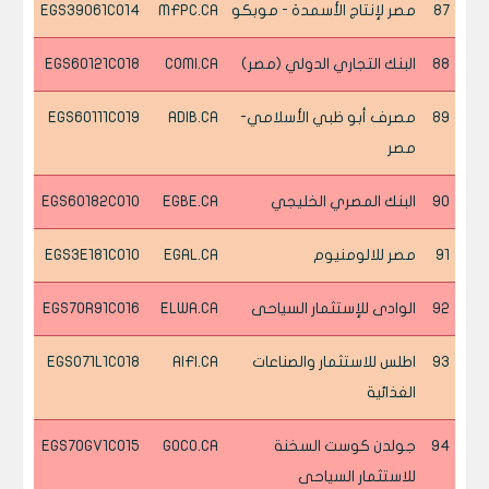
87
مصر لإنتاج الأسمدة - موبكو
MFPC.CA
EGS39061C014
88
البنك التجاري الدولي (مصر)
COMI.CA
EGS60121C018
89
مصرف أبو ظبي الأسلامي-
ADIB.CA
EGS60111C019
مصر
90
البنك المصري الخليجي
EGBE.CA
EGS60182C010
91
مصر للالومنيوم
EGAL.CA
EGS3E181C010
92
الوادى للإستثمار السياحى
ELWA.CA
EGS70R91C016
93
اطلس للاستثمار والصناعات
AIFI.CA
EGS071L1C018
الغذائية
94
جولدن كوست السخنة
GOCO.CA
EGS70GV1C015
للاستثمار السياحى