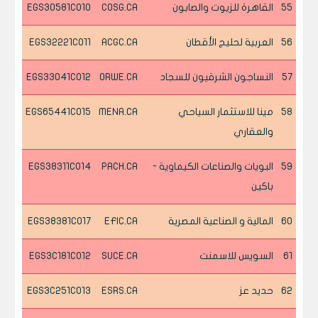
55
القاهرة للزيوت والصابون
COSG.CA
EGS30581C010
56
العربية لحليج الأقطان
ACGC.CA
EGS32221C011
57
النساجون الشرقيون للسجاد
ORWE.CA
EGS33041C012
58
مينا للاستثمار السياحي
MENA.CA
EGS65441C015
والعقاري
59
البويات والصناعات الكيماوية -
PACH.CA
EGS38311C014
باكين
60
المالية و الصناعية المصرية
EFIC.CA
EGS38381C017
61
السويس للاسمنت
SUCE.CA
EGS3C181C012
62
حديد عز
ESRS.CA
EGS3C251C013