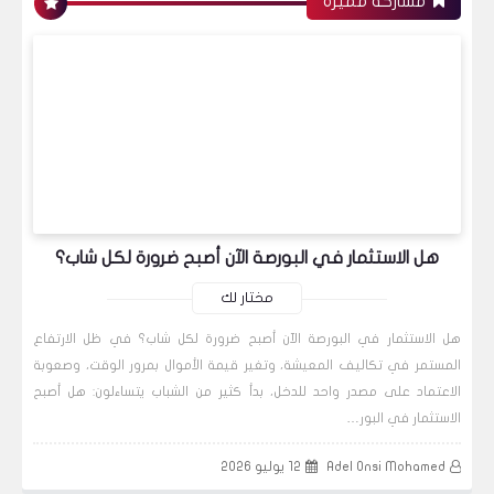
مشاركة مميزة
التحليل الفني لسهم " أكرو مصر للشدات و
ألسقالات المعدنية " بعد إنتهاء جلسة 19/3/2015
بدون قسم
هل الاستثمار في البورصة الآن أصبح ضرورة لكل شاب؟
مختار لك
هل الاستثمار في البورصة الآن أصبح ضرورة لكل شاب؟ في ظل الارتفاع
إيش بس اللي جاب الحمير للجمل .
المستمر في تكاليف المعيشة، وتغير قيمة الأموال بمرور الوقت، وصعوبة
الاعتماد على مصدر واحد للدخل، بدأ كثير من الشباب يتساءلون: هل أصبح
الاستثمار في البور…
البورصة المصرية
Adel Onsi Mohamed
12 يوليو 2026