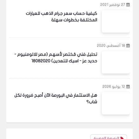
27 نوفمبر 2021
كيفية حساب سعر جرام الذهب للعيارات
المختلفة بخطوات سهلة
18 أغسطس 2020
تحليل فني مُختصر لأسهم (مصر للالومنيوم -
حديد عز - اسيك للتعدين) 18082020
البورصة المصرية
12 يوليو 2026
هل الاستثمار في البورصة الآن أصبح ضرورة لكل
شاب؟
المؤشر العام EGX30 بين " مطرقة " الصناديق ، و "
سندان " المستثمرين . بعد إنتهاء جلسة 25/3/2015
البورصة المصرية