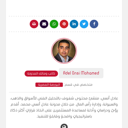
Adel Onsi Mohamed
كاتب ومالك المدونة
:
متخصص في قسم
البورصة المصرية
عادل أنسي، منشئ محتوى شغوف بالتحليل الفني للأسواق والذهب،
والسيولة، وإدارة رأس المال. من خلال مدونة عادل أنسي محمد، أقدم
رؤىً ودراساتٍ وأدلة لمساعدة المستثمرين على اتخاذ قراراتٍ أكثر ذكاءً
باستراتيجياتٍ واضحةٍ وقابلةٍ للتنفيذ.