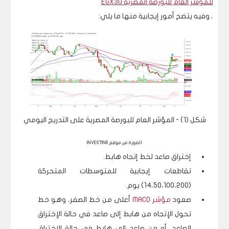
للمؤشر العام للبورصة المصرية EGX30
، وفيه يتضح أمور إيجابية منها ما يلي:
شكل (1) - المؤشر العام للبورصة المصرية على التدريج اليومي
الصورة من موقع INVESTING
إختراق صاعد لخط إتجاه هابط.
تقاطعات إيجابية للمتوسطات المتحركة
(14،50،100،200) يوم.
صعود
مؤشر MACD
أعلى من خط الصفر، وهو خط
تحول الإتجاه من هابط إلى صاعد في حالة الإختراق
الصاعد، أو من صاعد إلى هابط في حالة الإختراق