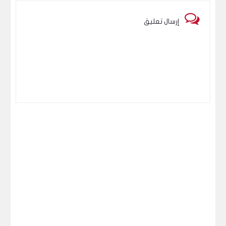
التحليل الفني لسهم بى اى جى للتجارة
إرسال تعليق
والاستثمار (BIGP) - مارس 2021
البورصة المصرية
ملاحظات وتحديثات فنية على بعض أسهم
البورصة المصرية 06032021
البورصة المصرية