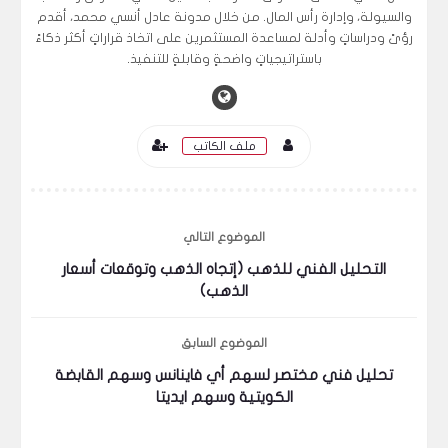
والسيولة، وإدارة رأس المال. من خلال مدونة عادل أنسي محمد، أقدم
رؤىً ودراساتٍ وأدلة لمساعدة المستثمرين على اتخاذ قراراتٍ أكثر ذكاءً
باستراتيجياتٍ واضحةٍ وقابلةٍ للتنفيذ.
ملف الكاتب
الموضوع التالي
التحليل الفني للذهب (إتجاه الذهب وتوقعات أسعار
الذهب)
الموضوع السابق
تحليل فني مختصر لسهم أي فاينانس وسهم القابضة
الكويتية وسهم ايديتا