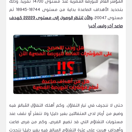
المؤشر العام للبورصة المصرية عند مستوى 14700 تقريباً، وذلك
بتحديد الأهداف الصاعدة بداية من مستوى 18744-18945 ثم
مستوى 20047،
والأن يُنتظر الوصول إلى مستوى 22223 كهدف
صاعد آخر وليس أخير
!
حتى لا ننجرف في تيار التفاؤل، وكم أهلك التفاؤل المُبالغ فيه
وضيع من أرباح لدى المتفائلين بغير دليل! ولا نتعثر أو نقف عند
مستويات التشاؤم التي قد تضيع الفرص، وكم من فرص ضاعت
وأهداف هربت على عثرة التشاؤم المبالغ فيه بغير دليل! نتحدث