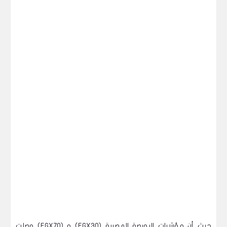
حيث أن مؤشرات البورصة المصرية (EGX30) و (EGX70) وصلت