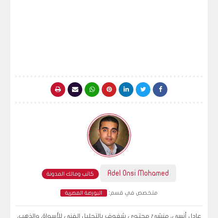
Adel Onsi Mohamed
كاتب ومالك المدونة
:
متخصص في قسم
البورصة المصرية
عادل أنسي، منشئ محتوى شغوف بالتحليل الفني للأسواق والذهب،