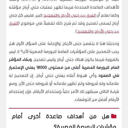
للأهداف الصاعدة المحددة فربما تظهر عمليات جني أرباح مؤقته
وكما نعلم أن
الفرق بين جني الأرباح والتصحيح
كبير، فليس كل جني
أرباح يُسمى تصحيح وقد تم شرح ذلك تفصيلاً في موضوع (
الفرق
بين جني الأرباح والتصحيح
).
وحديثنا هنا لا يتضمن جنى الأرباح. والإجابة على السؤال الأول هل
يجب التصحيح على المؤشرات العامة للبورصة المصرية الآن؟ لا ليس
بالضرورة فربما يكون هناك جني أرباح وليس تصحيح.
وبقاء المؤشر
العام للبورصة المصرية أعلى من مستوى 18000 يعني الإستمرار
في الصعود
وأي هبوط أعلاه يعني جني أرباح. إن التصحيح له
علاماته وله شروطه ولم تظهر علاماته أو شروطه حتى الآن. ومع
قراءة التالي سيظهر لك الأمر جلياً بإستخدام الأرقام. فإن إستخدام
الأرقام أفضل من التوقعات.
هل من أهداف صاعدة أخرى أمام
مؤشرات البورصة المصرية؟