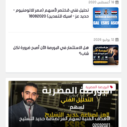
18 أغسطس 2020
والتعمير 03032021
تحليل فني مُختصر لأسهم (مصر للالومنيوم -
حديد عز - اسيك للتعدين) 18082020
البورصة المصرية
12 يوليو 2026
هل الاستثمار في البورصة الآن أصبح ضرورة لكل
شاب؟
الأهداف الفنية لسهم العز لصناعة حديد التسليح
02032021
البورصة المصرية
الفرص الإستثمارية في البورصة المصرية - مارس
2021