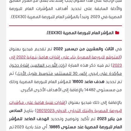
قبل الإجابة على هذا السؤال يجب إستدعاء بعض من الشرح السابق
والأدلة السابقة على تحديد أهداف المؤشرات العام للبورصة
المصرية في 2023. ونبدأ بالمؤشر العام للبورصة المصرية (EGX30).
المؤشر العام للبورصة المصرية (EGX30).
في
الثالث والعشرين من ديسمبر 2022
تم تقديم فيديو بعنوان
(
المتوقع للبورصة المصرية بناء على إشارات هامة بنهاية 2022 إلى
2023
) تم فيه ذكر هذه العبارة (
بإذن الله رب العالمين إشارة دخول
مؤكدة على ايجي إكس 30 للمستثمر متوسط طويل الأجل
) ثم
تم تحديد
هدف صاعد 16600
للمؤشر العام للبورصة المصرية وذلك
من مسستوى 14482 بالإضافة إلى الأهداف الأخرى الكُبرى.
بالإضافة إلى ذلك فيديو بعنوان
(
إشارات فنية هامة على مؤشرات
البورصة المصرية والبنك التجاري الدولي06012023
)
بتاريخ
السادس
من يناير 2023
تم تأكيد وتوضيح وتحديد
الهدف الصاعد للمؤشر
العام للبورصة المصرية عند مستوى 19885
. أي منذ بادية 2023 تم