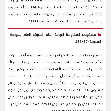
جعلت من التقدم لمستويات الأهداف الصاعدة التالية سبيل. وقد
تحققت الأهداف الصاعدة التالية لمستوى 18414 لتبدأ بمستوى
19885 ثم مستوى 20047، لينتج من هذه المستويات مستوى
وسطي كدعم متوسط القوة وهو مستوى 20000.
مستويات المقاومة الهامة أمام المؤشر العام للبورصة
المصرية (EGX30).
ومستويات المقاومة التالية والتي تعتبر عقبة قوية أمام المؤشر
تبدأ بمستوى 22417 وهو مستوى مقاومة قوى جدا يرقى لأن
يكون بوابة صعود جديدة لأهداف صاعدة جديدة وهى بيت
القصيد. ولا ننسى أن ننوه أن مستوى 22223 مازال هدف صاعد
وساري حتى الآن ويُنتظر كما ذُكر في مقدمة المقال. إذاً يكون الآن
مستوى 22417 تحت المراقبة وتخطيه صعوداً يجب أن يكون بحجم
تداول كبير وشمعة يابانية طويلة حتى يستقر المؤشر بعدها على
هذا المستوى ويتخد من مستوى 22500 وهو الأهم حالياً حيث
أنه مستوى مقاومة متحرك صعوداً.