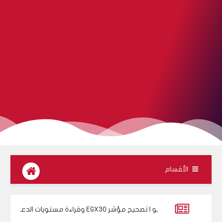
الأقسام
و | تصحيح مؤشر EGX30 وقراءة مستويات الدعم والمقاومة
مل