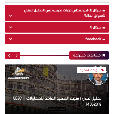
سؤال 2: هل تعطي دورات تدريبية في التحليل الفني
لأسواق المال؟
البورصة المصرية
سؤال 3
facebook
تحليل فني | سهم المصرية لصناعة النشا والجلوكوز |
ESGI
مشاركات متنوعة
البورصة المصرية
تحليل فني | سهم الصعيد العامة للمقاولات | UEGC |
14052018