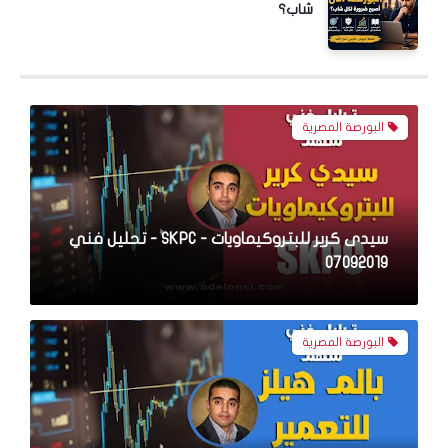
شاب؟
القلعة للاستشارات المالية - CCAP - تحليل فني
07092019
البورصة المصرية
سيدى كرير للبتروكيماويات - SKPC - تحليل فني
07092019
البورصة المصرية