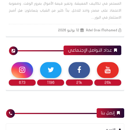
تحليل فني 30082019
المستمر في تكاليف المعيشة، وتغير قيمة الأموال بمرور الوقت، وصعوبة
الاعتماد على مصدر واحد للدخل، بدأ كثير من الشباب يتساءلون: هل أصبح
الاستثمار في البور…
البورصة المصرية
Adel Onsi Mohamed
12 يوليو 2026
عداد التواصل الإجتماعي
في الفرح منسيّة وفي الهم مدعيّة ..!!
673
1196
21k
26k
البورصة المصرية
إتصل بنا
البورصة المصرية تنتظر قرارات المركزي الخميس 22
أغسطس 2019
الاسم