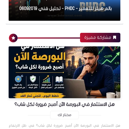
بالم هيلز للتعمير - PHDC - تحليل فني 06092019
البورصة المصرية
مشاركة مميزة
حديد عز يُسجل هبوط يُفزع المتداولين في جلسة
02092019
البورصة المصرية
هل الاستثمار في البورصة الآن أصبح ضرورة لكل شاب؟
مختار لك
الصناعات الكيماوية المصرية - كيما (EGCH) -
هل الاستثمار في البورصة الآن أصبح ضرورة لكل شاب؟ في ظل الارتفاع