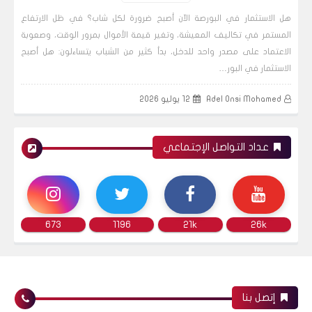
هل الاستثمار في البورصة الآن أصبح ضرورة لكل شاب؟ في ظل الارتفاع
المستمر في تكاليف المعيشة، وتغير قيمة الأموال بمرور الوقت، وصعوبة
البورصة المصرية
الاعتماد على مصدر واحد للدخل، بدأ كثير من الشباب يتساءلون: هل أصبح
الاستثمار في البور…
Adel Onsi Mohamed
12 يوليو 2026
تحليل فني مختصر لبعض أسهم البورصة المصرية
13082020
عداد التواصل الإجتماعي
البورصة المصرية
673
1196
21k
26k
نظرة فنية سريعة على بعض أسهم البورصة
المصرية 13082020
إتصل بنا