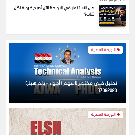
هل الاستثمار في البورصة الآن أصبح ضرورة لكل
شاب؟
البورصة المصرية
تحليل فني مُختصر لأسهم (أجواء - بالم هيلز)
17082020
البورصة المصرية
تحليل فني مُختصر لسهم الشمس للإسكان
والتعمير وسهم كابو 16082020