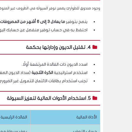
وجود صندوق للطوارئ يضمن توفر السيولة في الظروف غير المتوق
ينصح بتوفير
ما يعادل 3 إلى 6 أشهر من المصروفات الأساسية
احتفظ به في حساب توفير منفصل عن حسابك الي
4. تقليل الديون وإدارتها بحكمة
اسدد الديون ذات الفائدة المرتفعة أولًا.
استخدم استراتيجية
الكرة الثلجية
(سداد الديون الصغير
تجنب استخدام بطاقات الائتمان للتمويل غير الضروري
5. استخدام الأدوات المالية لتعزيز السيولة
الأداة المالية
الفائدة الرئيسية
حساب التوفير
يوفر سيولة مع 