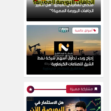
ملخص تفصيلي لفيديو "هل تتغير
اتجاهات البورصة المصرية؟"
أسواق عالمية
إدراج وبدء تداول أسهم شركة نفط
الشرق للصناعات الكيماوية
البورصة
مشاركة مميزة
تحليل فني ومخطط سيولة الأسهم
المُدرجة في مؤشر الشريعة في