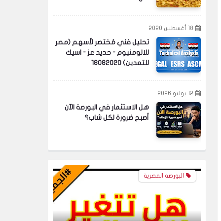
18 أغسطس 2020
تحليل فني مُختصر لأسهم (مصر
للالومنيوم - حديد عز - اسيك
للتعدين) 18082020
البورصة
12 يوليو 2026
هل الاستثمار في البورصة الآن
لماذا لا ترتفع الأسهم رغم غلاء
أصبح ضرورة لكل شاب؟
الأسعار في مصر؟ السر الذي لا
تعرفه!
البورصة المصرية