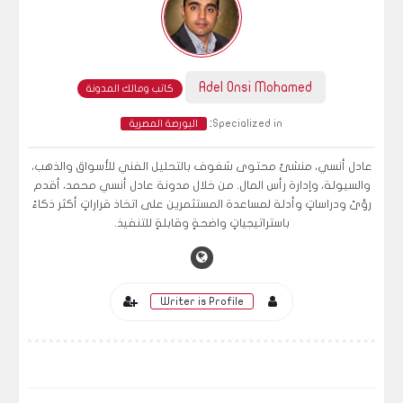
Adel Onsi Mohamed
كاتب ومالك المدونة
:
Specialized in
البورصة المصرية
عادل أنسي، منشئ محتوى شغوف بالتحليل الفني للأسواق والذهب،
والسيولة، وإدارة رأس المال. من خلال مدونة عادل أنسي محمد، أقدم
رؤىً ودراساتٍ وأدلة لمساعدة المستثمرين على اتخاذ قراراتٍ أكثر ذكاءً
باستراتيجياتٍ واضحةٍ وقابلةٍ للتنفيذ.
Writer is Profile