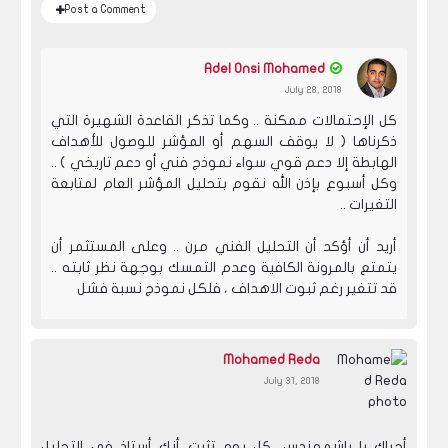
Post a Comment
Adel Onsi Mohamed
July 28, 2018
كل الإحتمالات ممكنة .. وكما تذكر القاعدة الشهيرة التي
ذكرناها ( لا يوقف السهم أو المؤشر للوصول للأهداف
الهابطة إلا دعم قوي سواء نموذج فني أو دعم تاريخي ) ..
وكل أسبوع بإذن الله نقوم بتحليل المؤشر العام لمتابعة
التغيرات ..
أريد أن أؤكد أن التحليل الفني مرن .. وعلى المستثمر أن
يتمتع بالمرونة الكافية وعدم التمسك بوجهة نظر ثابته ..
قد تتغير رغم ثبوت الاهداف ، فلكل نموذج نسبة فشل
Mohamed Reda
July 31, 2018
أحياك يا باشمهندس....كل يوم تثبت أنك أستاذ فى التحليل