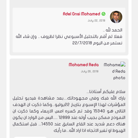
Adel Onsi Mohamed
July 22, 2018
الحمد لله ..
فعلا لم أقم بالتحليل الأسبوعي نظرا لظروف .. وإن شاء الله
نستمر من اليوم 22/7/2018
Mohamed Reda
July 26, 2018
سلام عليكم أستاذنا...
بارك الله فبك وفى مجهوداتك....بعد مشاهدة فيديو تحليل
المؤشرات لهذا الإسبوع بتاريخ ٢٢يوليو...وكما ذكرت ان الهدف
التالى هو ١٥٣٤٠ وقد تم كسره امس الاربعاء وكما ذكرت ان
النموذج ممكن بجيب أوله عند ١٢٨٩٩ .....اليس من الوارد ان يكون
هناك دعم شديد عند القاع السابق عند ١٤٥٥٠... قبل استكمال
الهبوط او تغير الاتجاه اذا اراد الله...ما رأيك